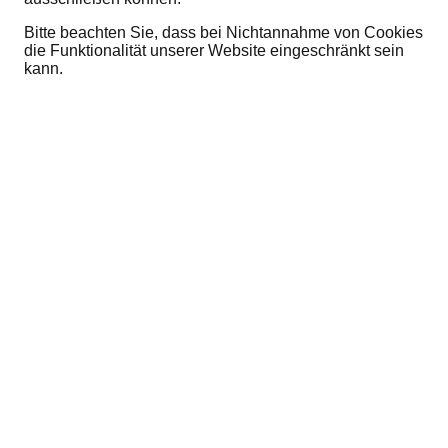
Bitte beachten Sie, dass bei Nichtannahme von Cookies
die Funktionalität unserer Website eingeschränkt sein
kann.
4) Kontaktaufnahme
Im Rahmen der Kontaktaufnahme mit uns (z.B. per
Kontaktformular oder E-Mail) werden
personenbezogene Daten erhoben. Welche Daten im
Falle der Nutzung eines Kontaktformulars erhoben
werden, ist aus dem jeweiligen Kontaktformular
ersichtlich. Diese Daten werden ausschließlich zum
Zweck der Beantwortung Ihres Anliegens bzw. für die
Kontaktaufnahme und die damit verbundene technische
Administration gespeichert und verwendet.
Rechtsgrundlage für die Verarbeitung dieser Daten ist
unser berechtigtes Interesse an der Beantwortung Ihres
Anliegens gemäß Art. 6 Abs. 1 lit. f DSGVO. Zielt Ihre
Kontaktierung auf den Abschluss eines Vertrages ab, so
ist zusätzliche Rechtsgrundlage für die Verarbeitung Art.
6 Abs. 1 lit. b DSGVO. Ihre Daten werden nach
abschließender Bearbeitung Ihrer Anfrage gelöscht.
Dies ist der Fall, wenn sich aus den Umständen